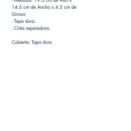
- Medidas: 19.5 cm de Alto x
14.5 cm de Ancho x 4.5 cm de
Grosor.
- Tapa dura.
- Cinta separadora.
Cubierta: Tapa dura
Local de Ventas y Distribución
Constituyente 1540 esq.Salto
Montevideo - Uruguay
(598)24110034
(598)24188985
(598)24196915