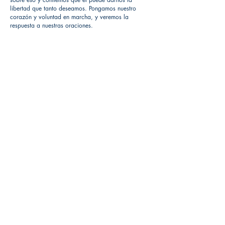
libertad que tanto deseamos. Pongamos nuestro
corazón y voluntad en marcha, y veremos la
respuesta a nuestras oraciones.
Local de Ventas y Distribución
Constituyente 1540 esq.Salto
Montevideo - Uruguay
(598)24110034
(598)24188985
(598)24196915
info@sociedadbiblica.org.uy
Tienda