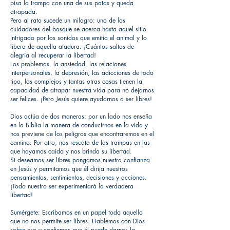
pisa la trampa con una de sus patas y queda
atrapada.
Pero al rato sucede un milagro: uno de los
cuidadores del bosque se acerca hasta aquel sitio
intrigado por los sonidos que emitía el animal y lo
libera de aquella atadura. ¡Cuántos saltos de
alegría al recuperar la libertad!
Los problemas, la ansiedad, las relaciones
interpersonales, la depresión, las adicciones de todo
tipo, los complejos y tantas otras cosas tienen la
capacidad de atrapar nuestra vida para no dejarnos
ser felices. ¡Pero Jesús quiere ayudarnos a ser libres!
Dios actúa de dos maneras: por un lado nos enseña
en la Biblia la manera de conducirnos en la vida y
nos previene de los peligros que encontraremos en el
camino. Por otro, nos rescata de las trampas en las
que hayamos caído y nos brinda su libertad.
Si deseamos ser libres pongamos nuestra confianza
en Jesús y permitamos que él dirija nuestros
pensamientos, sentimientos, decisiones y acciones.
¡Todo nuestro ser experimentará la verdadera
libertad!
Sumérgete: Escribamos en un papel todo aquello
que no nos permite ser libres. Hablemos con Dios
sobre eso y confiemos que él puede darnos la