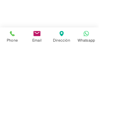
FAQ
Envíos
Políticas de la Tienda
Phone
Email
Dirección
Whatsapp
Políticas de Privacidad
Métodos de pago
Redes sociales
Facebook
Instagram
Se el primero en saberlo