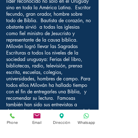
líder reconocido no sólo en el Uruguay
sino en toda la América Latina. Escritor
fecundo, gran orador, hombre sobre
todo de Biblia. Bautista de corazón, no
obstante sirvió a todas las iglesias
como fiel ministro de Jesucristo y
representante de la causa bíblica.
Milován logró llevar las Sagradas
Escrituras a todos los niveles de la
sociedad uruguaya: Ferias del libro,
bibliotecas, radio, televisión, prensa
escrita, escuelas, colegios,
universidades, hombres de campo. Para
todos ellos Milován ha hallado tiempo
con el fin de entregarles una Biblia, y
recomendar su lectura. Famosas
también han sido sus entrevistas a
destacados intelectuales uruguayos de la
talla de Juana de Ibarbourou, Pedro
Phone
Email
Dirección
Whatsapp
Sabat Ercasty, Ubaldo Genta y muchos
más.