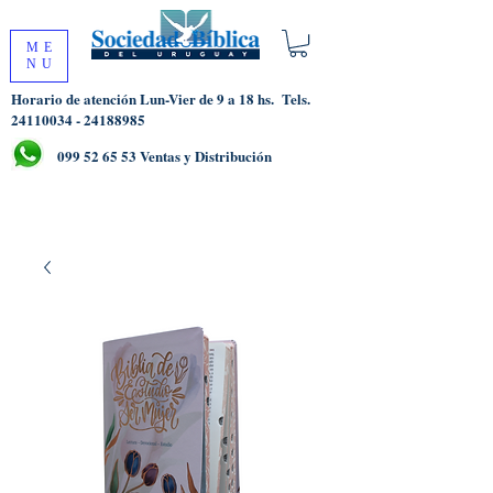
ME
NU
Horario de atención Lun-Vier de 9 a 18 hs.
Tels.
24110034 - 24188985
099 52 65 53
Ventas y Distribución