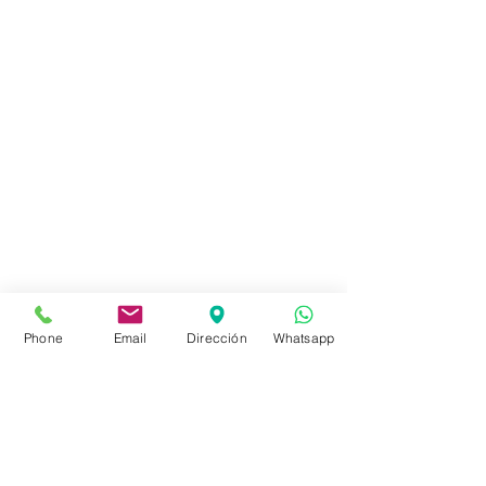
Local de Ventas y Distribución
Constituyente 1540 esq.Salto
Montevideo - Uruguay
(598)24110034
(598)24188985
(598)24196915
Phone
Email
Dirección
Whatsapp
info@sociedadbiblica.org.uy
Tienda