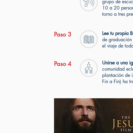
grupo de escuch
10 a 20 person
torno a tres pr
Lee tu propia B
Paso 3
de graduación s
el viaje de to
Unirse a una ig
Paso 4
comunidad ecle
plantación de 
Fin a Fin) ha 