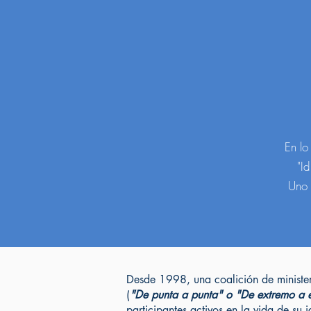
En lo
"I
Uno 
Desde 1998, una coalición de minister
(
"De punta a punta" o "De extremo a 
participantes activos en la vida de su 