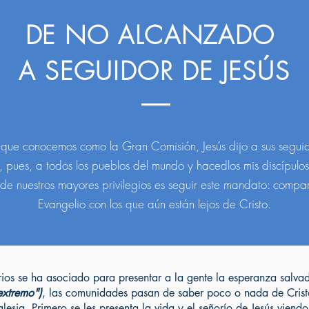
DE NO ALCANZADO
A SEGUIDOR DE JESÚS
 que conocemos como la Gran Comisión, Jesús dijo a sus segui
d, pues, a todos los pueblos del mundo y hacedlos mis discípulos.
de nuestros mayores privilegios es seguir este mandato: compart
Evangelio con los que aún están lejos de Cristo.
ios se ha asociado para presentar a la gente la esperanza salva
extremo")
, las comunidades pasan de saber poco o nada de Cristo 
iglesia. Primero se les presenta la vida y el señorío de Jesús viend