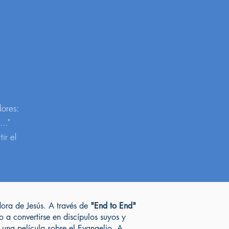
dores:
.."
ir el
dora de Jesús. A través de
"End to End"
a convertirse en discípulos suyos y
o una película sobre el Evangelio. A