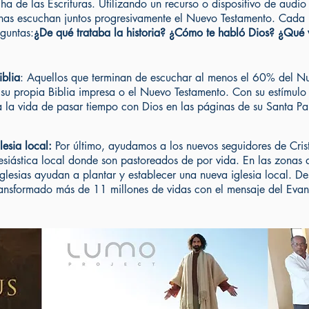
a de las Escrituras. Utilizando un recurso o dispositivo de audio
as escuchan juntos progresivamente el Nuevo Testamento. Cada 
eguntas:
¿De qué trataba la historia? ¿Cómo te habló Dios? ¿Qué 
iblia
: Aquellos que terminan de escuchar al menos el 60% del N
u propia Biblia impresa o el Nuevo Testamento. Con su estímulo o
da la vida de pasar tiempo con Dios en las páginas de su Santa Pa
lesia local:
Por último, ayudamos a los nuevos seguidores de Cris
siástica local donde son pastoreados de por vida. En las zonas d
iglesias ayudan a plantar y establecer una nueva iglesia local. 
transformado más de 11 millones de vidas con el mensaje del Eva