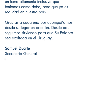
un tema altamente inclusivo que
teníamos como debe, pero que ya es
realidad en nuestro país.
Gracias a cada uno por acompañarnos
desde su lugar en oración. Desde aquí
seguimos sirviendo para que Su Palabra
sea exaltada en el Uruguay.
Samuel Duarte
Secretario General
TU PUEDES SER PARTE DEL DESAFÍO,
APOYANDO LA CAUSA BÍBLICA EN EL
URUGUAY. TUS OFRENDAS Y
ORACIONES TENDRÁN UN IMPACTO
SIN PRECEDENTES.
COMO NUNCA ANTES A TRAVÉS DE
LOS MEDIOS DE COMUNICACIÓN,
MILES DE URUGUAYOS PODRÁN
CONOCER LA VERACIDAD Y VIGENCIA
DE LA BIBLIA.