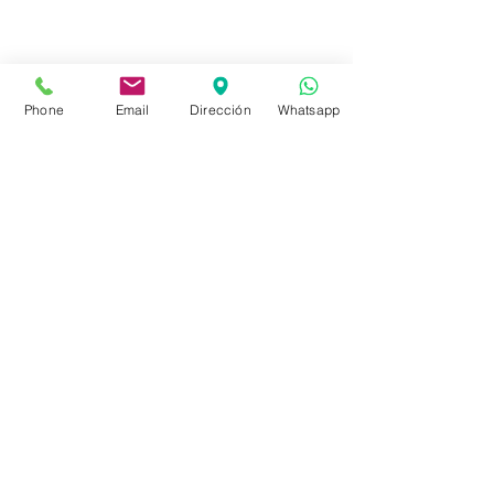
Constituyente 1540 esq.Salto
Montevideo - Uruguay
Phone
Email
Dirección
Whatsapp
(598)24110034
(598)24188985
(598)24196915
info@sociedadbiblica.org.uy
Tienda
FAQ
Envíos
Políticas de la Tienda