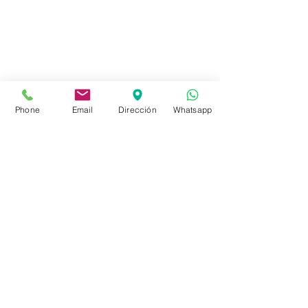
Tienda
FAQ
Envíos
Políticas de la Tienda
Phone
Email
Dirección
Whatsapp
Políticas de Privacidad
Métodos de pago
Redes sociales
Facebook
Instagram