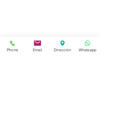
Tienda
FAQ
Envíos
Políticas de la Tienda
Phone
Email
Dirección
Whatsapp
Políticas de Privacidad
Métodos de pago
Redes sociales
Facebook
Instagram