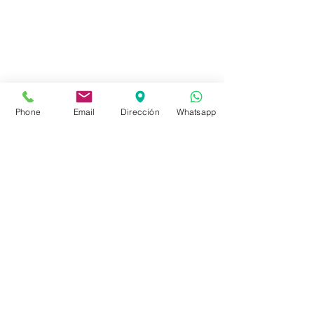
Tienda
FAQ
Envíos
Políticas de la Tienda
Phone
Email
Dirección
Whatsapp
Políticas de Privacidad
Métodos de pago
Redes sociales
Facebook
Instagram