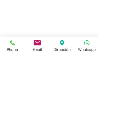
Tienda
FAQ
Envíos
Políticas de la Tienda
Phone
Email
Dirección
Whatsapp
Políticas de Privacidad
Métodos de pago
Redes sociales
Facebook
Instagram