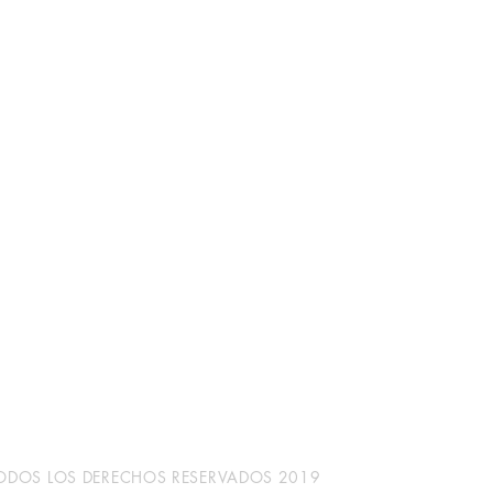
Tienda
Redes sociales
Facebook
FAQ
Instagram
Envíos
Políticas de la Tienda
Políticas de Privacidad
Métodos de pago
 TODOS LOS DERECHOS RESERVADOS 2019