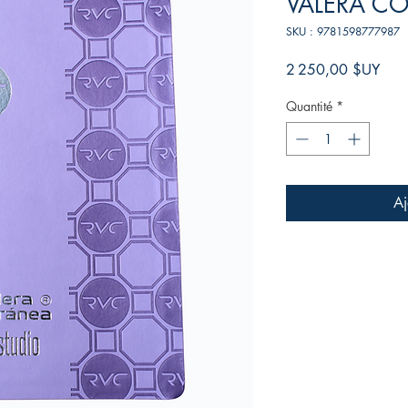
VALERA C
SKU : 9781598777987
Prix
2 250,00 $UY
Quantité
*
Aj