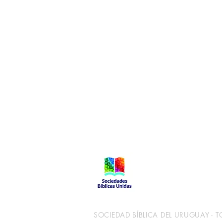
Local de Ventas y Distribución
Constituyente 1540 esq.Salto
Montevideo - Uruguay
(598)24110034
(598)24188985
(598)24196915
info@sociedadbiblica.org.uy
SOCIEDAD BÍBLICA DEL URUGUAY -