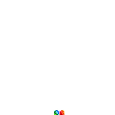
Local de Ventas y Distribución
Constituyente 1540 esq.Salto
Montevideo - Uruguay
(598)24110034
(598)24188985
(598)24196915
info@sociedadbiblica.org.uy