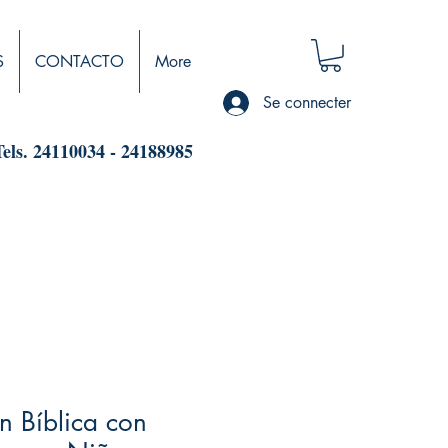
S
CONTACTO
More
Se connecter
Tels. 24110034 - 24188985
ón Bíblica con