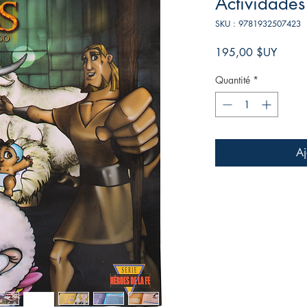
Actividade
SKU : 9781932507423
Prix
195,00 $UY
Quantité
*
Aj