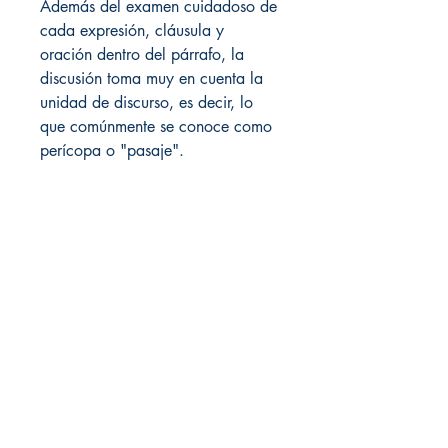
Además del examen cuidadoso de
cada expresión, cláusula y
oración dentro del párrafo, la
discusión toma muy en cuenta la
unidad de discurso, es decir, lo
que comúnmente se conoce como
perícopa o "pasaje".
Local de Ventas y Distribución
Constituyente 1540 esq.Salto
Montevideo - Uruguay
(598)24110034
(598)24188985
(598)24196915