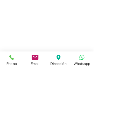
info@sociedadbiblica.org.uy
Tienda
FAQ
Envíos
Phone
Email
Dirección
Whatsapp
Políticas de la Tienda
Políticas de Privacidad
Métodos de pago
Redes sociales
Facebook
Instagram